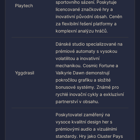
sportovního sázení. Poskytuje
Playtech
licencované značkové hry a
inovativní původní obsah. Ceněn
za flexibilní řešení platformy a
komplexní analýzu hráčů.
Dánské studio specializované na
prémiové automaty s vysokou
volatilitou a inovativní
mechanikou. Cosmic Fortune a
Yggdrasil
Valkyrie Dawn demonstrují
pokročilou grafiku a složité
bonusové systémy. Známé pro
rychlé inovační cykly a exkluzivní
partnerství v obsahu.
Poskytovatel zaměřený na
vysoce kvalitní design her s
prémiovými audio a vizuálními
standardy. Hry jako Cluster Pays