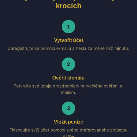
krocích
1
Vytvořit účet
Zaregistrujte se pomocí e-mailu a hesla za méně než minutu.
2
Ověřit identitu
Potvrďte své údaje prostřednictvím rychlého ověření e-
mailem.
3
Vložit peníze
Financujte svůj účet pomocí svého preferovaného způsobu
platby.