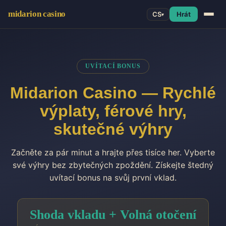
midarion casino
CS
Hrát
▾
Hry
Akce
UVÍTACÍ BONUS
Midarion Casino — Rychlé
Živé kasino
výplaty, férové hry,
Platby
skutečné výhry
Začněte za pár minut a hrajte přes tisíce her. Vyberte
své výhry bez zbytečných zpoždění. Získejte štedný
uvítací bonus na svůj první vklad.
Shoda vkladu + Volná otočení