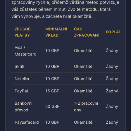
zpracovány rychle, přičemž většina metod potvrzuje
váš zůstatek během minut. Zvolte metodu, která
vám vyhovuje, a začněte hrát okamžitě.
ZPŮSOB
MINIMÁLNÍ
ČAS
POPLATEK
PLATBY
VKLAD
ZPRACOVÁNÍ
Visa /
10 GBP
Okamžitě
Žádný
Mastercard
Skrill
10 GBP
Okamžitě
Žádný
Neteller
10 GBP
Okamžitě
Žádný
PayPal
15 GBP
Okamžitě
Žádný
Bankovní
1-2 pracovní
20 GBP
Žádný
převod
dny
Paysafecard
10 GBP
Okamžitě
Žádný