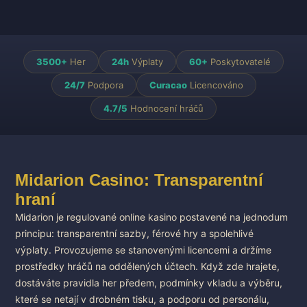
3500+
Her
24h
Výplaty
60+
Poskytovatelé
24/7
Podpora
Curacao
Licencováno
4.7/5
Hodnocení hráčů
Midarion Casino: Transparentní
hraní
Midarion je regulované online kasino postavené na jednodum
principu: transparentní sazby, férové hry a spolehlivé
výplaty. Provozujeme se stanovenými licencemi a držíme
prostředky hráčů na oddělených účtech. Když zde hrajete,
dostáváte pravidla her předem, podmínky vkladu a výběru,
které se netají v drobném tisku, a podporu od personálu,