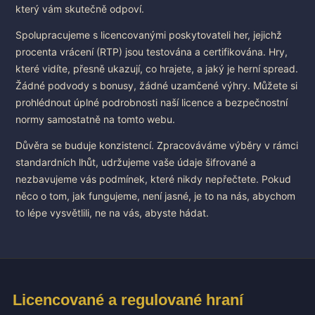
který vám skutečně odpoví.
Spolupracujeme s licencovanými poskytovateli her, jejichž
procenta vrácení (RTP) jsou testována a certifikována. Hry,
které vidíte, přesně ukazují, co hrajete, a jaký je herní spread.
Žádné podvody s bonusy, žádné uzamčené výhry. Můžete si
prohlédnout úplné podrobnosti naší licence a bezpečnostní
normy samostatně na tomto webu.
Důvěra se buduje konzistencí. Zpracováváme výběry v rámci
standardních lhůt, udržujeme vaše údaje šifrované a
nezbavujeme vás podmínek, které nikdy nepřečtete. Pokud
něco o tom, jak fungujeme, není jasné, je to na nás, abychom
to lépe vysvětlili, ne na vás, abyste hádat.
Licencované a regulované hraní